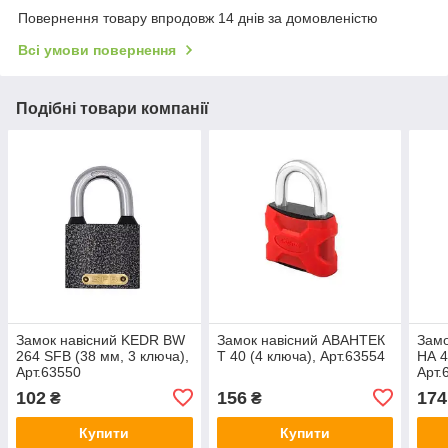
Повернення товару впродовж 14 днів за домовленістю
Всі умови повернення
Подібні товари компанії
Замок навісний KEDR BW
Замок навісний АВАНТЕК
Замо
264 SFB (38 мм, 3 ключа),
T 40 (4 ключа), Арт.63554
НА 4
Арт.63550
Арт.
102
156
174
₴
₴
Купити
Купити