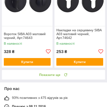
Накладки на серцевину SIBA
Вороток SIBA А03 матовий
А03 матовий чорний,
чорний, Арт.74643
Арт.74642
В наявності
В наявності
328
253
₴
₴
Купити
Купити
Показати ще
Про нас
93% позитивних з 475 відгуків за рік
Працює з 08.11.2016