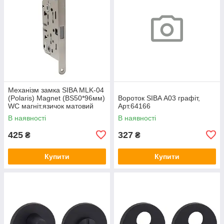
Механізм замка SIBA MLK-04
(Polaris) Magnet (BS50*96мм)
Вороток SIBA А03 графіт,
WC магніт.язичок матовий
Арт.64166
нікель, Арт.74644
В наявності
В наявності
425
327
₴
₴
Купити
Купити