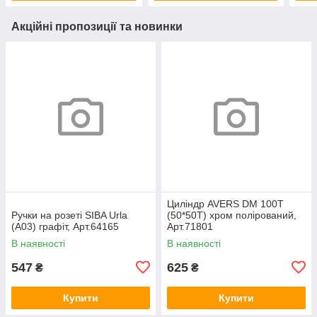
Акційні пропозиції та новинки
Циліндр AVERS DM 100T
Ручки на розеті SIBA Urla
(50*50T) хром полірований,
(А03) графіт, Арт.64165
Арт.71801
В наявності
В наявності
547
625
₴
₴
Купити
Купити