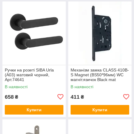
Ручки на розеті SIBA Urla
Механізм замка CLASS 410B-
(А03) матовий чорний,
S Magnet (BS50*96мм) WC
Арт.74641
магніт.язичок Black mat
чорний матовий, Арт.74647
В наявності
В наявності
658
411
₴
₴
Купити
Купити