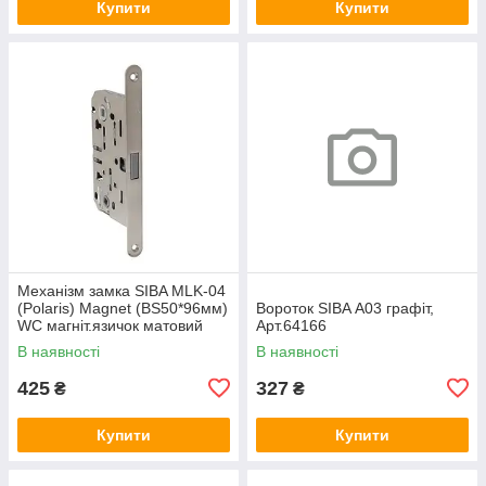
Купити
Купити
Механізм замка SIBA MLK-04
(Polaris) Magnet (BS50*96мм)
Вороток SIBA А03 графіт,
WC магніт.язичок матовий
Арт.64166
нікель, Арт.74644
В наявності
В наявності
425
327
₴
₴
Купити
Купити