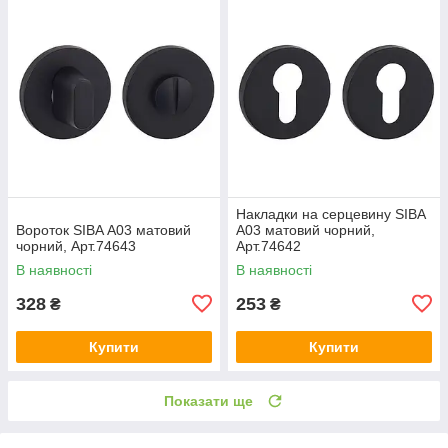
Накладки на серцевину SIBA
Вороток SIBA А03 матовий
А03 матовий чорний,
чорний, Арт.74643
Арт.74642
В наявності
В наявності
328
253
₴
₴
Купити
Купити
Показати ще