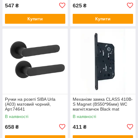
547
625
₴
₴
Купити
Купити
Ручки на розеті SIBA Urla
Механізм замка CLASS 410B-
(А03) матовий чорний,
S Magnet (BS50*96мм) WC
Арт.74641
магніт.язичок Black mat
чорний матовий, Арт.74647
В наявності
В наявності
658
411
₴
₴