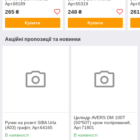
Арт.68189
Арт.65319
Арт.
265
248
261
₴
₴
Купити
Купити
Акційні пропозиції та новинки
Циліндр AVERS DM 100T
Ручки на розеті SIBA Urla
(50*50T) хром полірований,
(А03) графіт, Арт.64165
Арт.71801
В наявності
В наявності