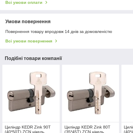
Всі умови оплати
Умови повернення
Повернення товару впродовж 14 днів за домовленістю
Всі умови повернення
Подібні товари компанії
Циліндр KEDR Zink 90T
Циліндр KEDR Zink 80T
Цилі
(40*50T) ZCN нікель,
(35*45T) ZCN нікель,
(40*