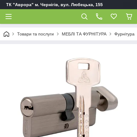
ТК "Аврора" м. Чернігів, вул. Любецька, 155
Товари та послуги
МЕБЛІ ТА ФУРНІТУРА
Фурнітура