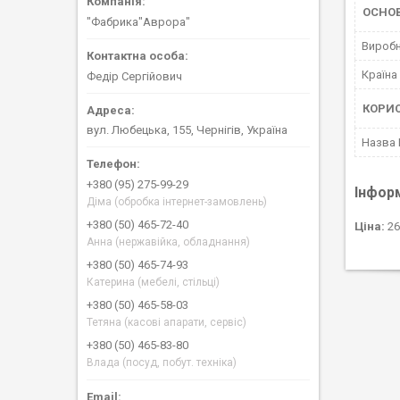
ОСНОВ
"Фабрика"Аврора"
Вироб
Країна
Федір Сергійович
КОРИ
вул. Любецька, 155, Чернігів, Україна
Назва
+380 (95) 275-99-29
Інфор
Діма (обробка інтернет-замовлень)
+380 (50) 465-72-40
Ціна:
26
Анна (нержавійка, обладнання)
+380 (50) 465-74-93
Катерина (мебелі, стільці)
+380 (50) 465-58-03
Тетяна (касові апарати, сервіс)
+380 (50) 465-83-80
Влада (посуд, побут. техніка)