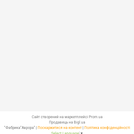
Сайт створений на маркетплейсі
Prom.ua
Продавець на Bigl.ua
"Фабрика"Аврора" |
Поскаржитися на контент
|
Політика конфіденційності
Select Language
▼