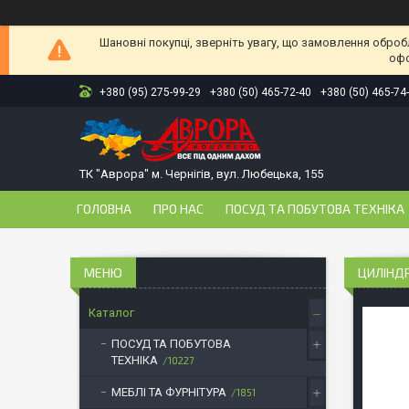
Шановні покупці, зверніть увагу, що замовлення оброб
офо
+380 (95) 275-99-29
+380 (50) 465-72-40
+380 (50) 465-74
ТК "Аврора" м. Чернігів, вул. Любецька, 155
ГОЛОВНА
ПРО НАС
ПОСУД ТА ПОБУТОВА ТЕХНІКА
ЦИЛІНДР
Каталог
ПОСУД ТА ПОБУТОВА
ТЕХНІКА
10227
МЕБЛІ ТА ФУРНІТУРА
1851