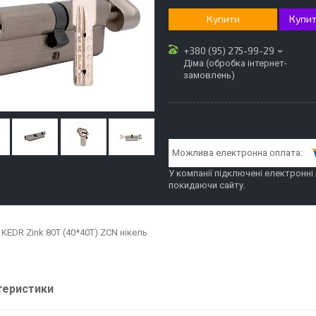
Купити
Купит
+380 (95) 275-99-29
Діма (обробка інтернет-
замовлень)
У компанії підключені електронні
покидаючи сайту.
KEDR Zink 80T (40*40T) ZCN нікель
теристики