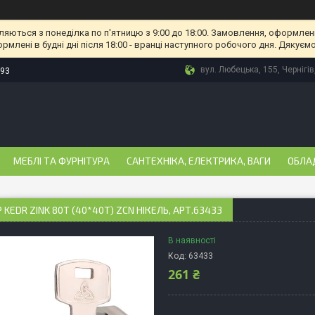
ляються з понеділка по п'ятницю з 9:00 до 18:00. Замовлення, оформлені
рмлені в будні дні після 18:00 - вранці наступного робочого дня. Дякуємо
вул. Любецька, 155, Чернігів
-93
МЕБЛІ ТА ФУРНІТУРА
САНТЕХНІКА, ЕЛЕКТРИКА, ВАГИ
ОБЛА
 KEDR ZINK 80T (40*40T) ZCN НІКЕЛЬ, АРТ.63433
В наявності
Код:
63433
261 ₴