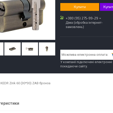
Купити
Купит
+380 (95) 275-99-29
Діма (обробка інтернет-
замовлень)
У компанії підключені електронні
покидаючи сайту.
 KEDR Zink 60 (30*30) ZAB бронза
теристики