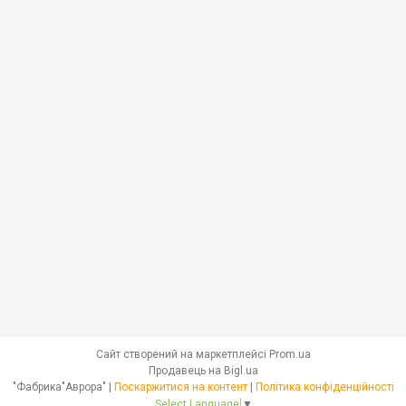
Сайт створений на маркетплейсі
Prom.ua
Продавець на Bigl.ua
"Фабрика"Аврора" |
Поскаржитися на контент
|
Політика конфіденційності
Select Language
▼