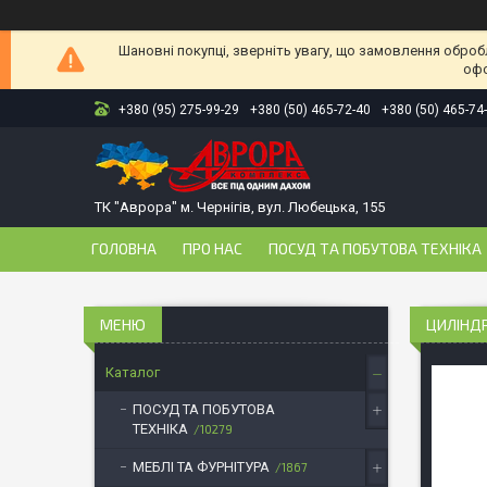
Шановні покупці, зверніть увагу, що замовлення оброб
офо
+380 (95) 275-99-29
+380 (50) 465-72-40
+380 (50) 465-74
ТК "Аврора" м. Чернігів, вул. Любецька, 155
ГОЛОВНА
ПРО НАС
ПОСУД ТА ПОБУТОВА ТЕХНІКА
ЦИЛІНДР
Каталог
ПОСУД ТА ПОБУТОВА
ТЕХНІКА
10279
МЕБЛІ ТА ФУРНІТУРА
1867