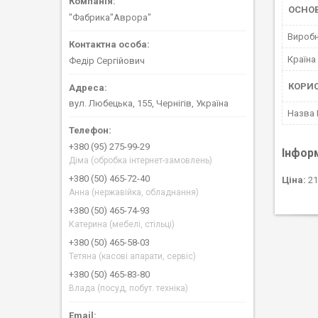
ОСНОВ
"Фабрика"Аврора"
Вироб
Країна
Федір Сергійович
КОРИ
вул. Любецька, 155, Чернігів, Україна
Назва
+380 (95) 275-99-29
Інфор
Діма (обробка інтернет-замовлень)
+380 (50) 465-72-40
Ціна:
21
Анна (нержавійка, обладнання)
+380 (50) 465-74-93
Катерина (мебелі, стільці)
+380 (50) 465-58-03
Тетяна (касові апарати, сервіс)
+380 (50) 465-83-80
Влада (посуд, побут. техніка)