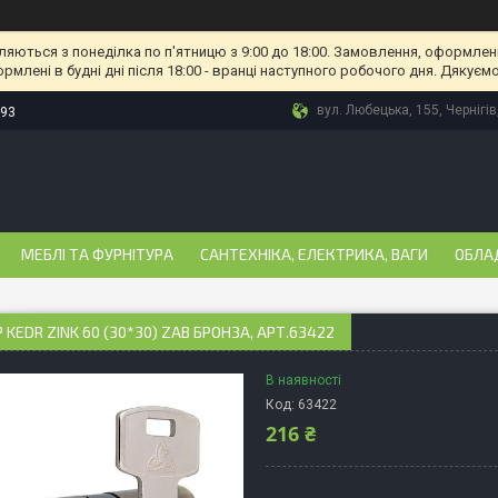
ляються з понеділка по п'ятницю з 9:00 до 18:00. Замовлення, оформлені
рмлені в будні дні після 18:00 - вранці наступного робочого дня. Дякуємо
вул. Любецька, 155, Чернігів
-93
МЕБЛІ ТА ФУРНІТУРА
САНТЕХНІКА, ЕЛЕКТРИКА, ВАГИ
ОБЛА
 KEDR ZINK 60 (30*30) ZAB БРОНЗА, АРТ.63422
В наявності
Код:
63422
216 ₴