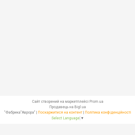
Сайт створений на маркетплейсі
Prom.ua
Продавець на Bigl.ua
"Фабрика"Аврора" |
Поскаржитися на контент
|
Політика конфіденційності
Select Language
▼