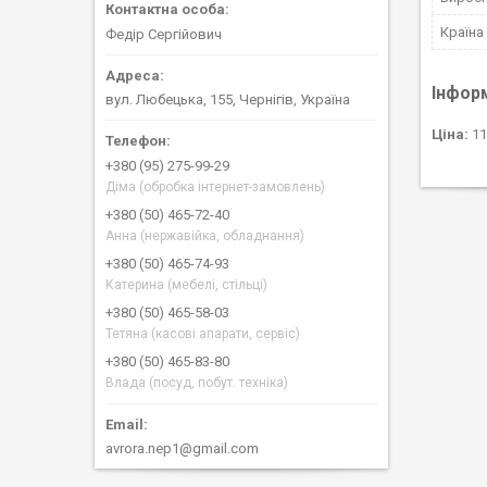
Країна
Федір Сергійович
Інфор
вул. Любецька, 155, Чернігів, Україна
Ціна:
11
+380 (95) 275-99-29
Діма (обробка інтернет-замовлень)
+380 (50) 465-72-40
Анна (нержавійка, обладнання)
+380 (50) 465-74-93
Катерина (мебелі, стільці)
+380 (50) 465-58-03
Тетяна (касові апарати, сервіс)
+380 (50) 465-83-80
Влада (посуд, побут. техніка)
avrora.nep1@gmail.com