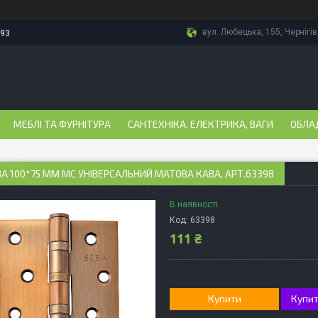
вул. Любецька, 155, Чернігів
-93
МЕБЛІ ТА ФУРНІТУРА
САНТЕХНІКА, ЕЛЕКТРИКА, ВАГИ
ОБЛА
IBA 100*75 ММ MC УНІВЕРСАЛЬНИЙ МАТОВА КАВА, АРТ.63398
В наявності
Код:
63398
111 ₴
Купити
Купит