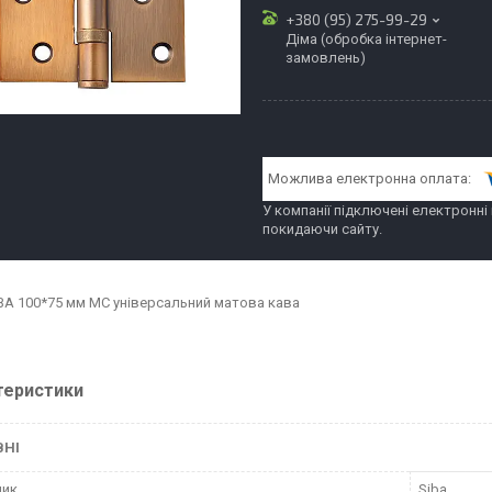
+380 (95) 275-99-29
Діма (обробка інтернет-
замовлень)
У компанії підключені електронні
покидаючи сайту.
IBA 100*75 мм MC універсальний матова кава
теристики
ВНІ
ник
Siba