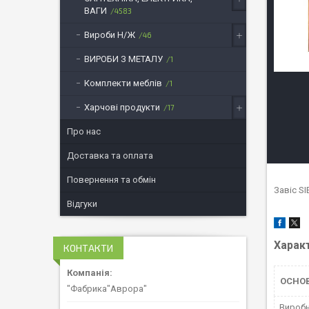
ВАГИ
4583
Вироби Н/Ж
46
ВИРОБИ З МЕТАЛУ
1
Комплекти меблів
1
Харчові продукти
17
Про нас
Доставка та оплата
Повернення та обмін
Завіс S
Відгуки
Харак
КОНТАКТИ
ОСНО
"Фабрика"Аврора"
Вироб