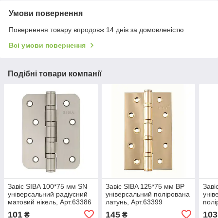
Умови повернення
Повернення товару впродовж 14 днів за домовленістю
Всі умови повернення
Подібні товари компанії
Завіс SIBA 100*75 мм SN
Завіс SIBA 125*75 мм BP
Заві
універсальний радіусний
універсальний полірована
унів
матовий нікель, Арт.63386
латунь, Арт.63399
полі
Арт.
101
145
103
₴
₴