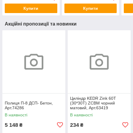
Купити
Купити
Акційні пропозиції та новинки
Циліндр KEDR Zink 60T
Полиця П-8 ДСП- Бетон,
(30*30T) ZCBM чорний
Арт.74286
матовий, Арт.63419
В наявності
В наявності
5 148
234
₴
₴