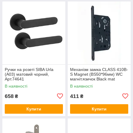
Ручки на розеті SIBA Urla
Механізм замка CLASS 410B-
(А03) матовий чорний,
S Magnet (BS50*96мм) WC
Арт.74641
магніт.язичок Black mat
чорний матовий, Арт.74647
В наявності
В наявності
658
411
₴
₴
Купити
Купити