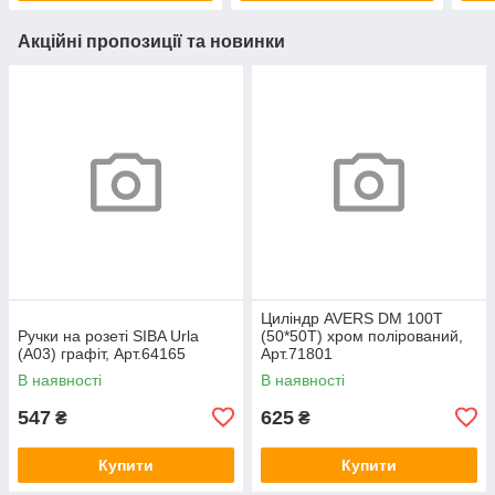
Акційні пропозиції та новинки
Циліндр AVERS DM 100T
Ручки на розеті SIBA Urla
(50*50T) хром полірований,
(А03) графіт, Арт.64165
Арт.71801
В наявності
В наявності
547
625
₴
₴
Купити
Купити