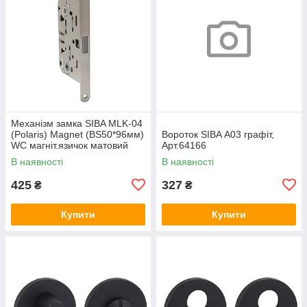
Механізм замка SIBA MLK-04
(Polaris) Magnet (BS50*96мм)
Вороток SIBA А03 графіт,
WC магніт.язичок матовий
Арт.64166
нікель, Арт.74644
В наявності
В наявності
425
327
₴
₴
Купити
Купити