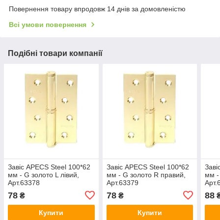
Повернення товару впродовж 14 днів за домовленістю
Всі умови повернення
Подібні товари компанії
Завіс APECS Steel 100*62
Завіс APECS Steel 100*62
Заві
мм - G золото L лівий,
мм - G золото R правий,
мм -
Арт.63378
Арт.63379
Арт.
78
78
88
₴
₴
Купити
Купити