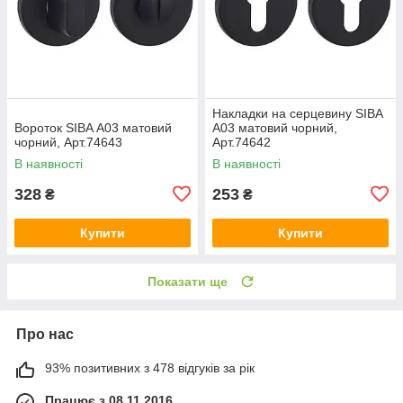
Накладки на серцевину SIBA
Вороток SIBA А03 матовий
А03 матовий чорний,
чорний, Арт.74643
Арт.74642
В наявності
В наявності
328
253
₴
₴
Купити
Купити
Показати ще
Про нас
93% позитивних з 478 відгуків за рік
Працює з 08.11.2016