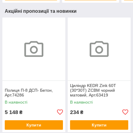
Акційні пропозиції та новинки
Циліндр KEDR Zink 60T
Полиця П-8 ДСП- Бетон,
(30*30T) ZCBM чорний
Арт.74286
матовий, Арт.63419
В наявності
В наявності
5 148
234
₴
₴
Купити
Купити