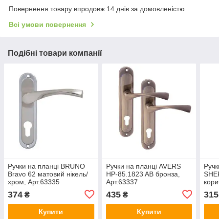
Повернення товару впродовж 14 днів за домовленістю
Всі умови повернення
Подібні товари компанії
Ручки на планці BRUNO
Ручки на планці AVERS
Ручк
Bravo 62 матовий нікель/
HP-85.1823 AB бронза,
SHE
хром, Арт.63335
Арт.63337
кори
374
435
315
₴
₴
Купити
Купити