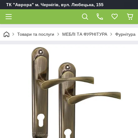
ТК "Аврора" м. Чернігів, вул. Любецька, 155
Товари та послуги
МЕБЛІ ТА ФУРНІТУРА
Фурнітура