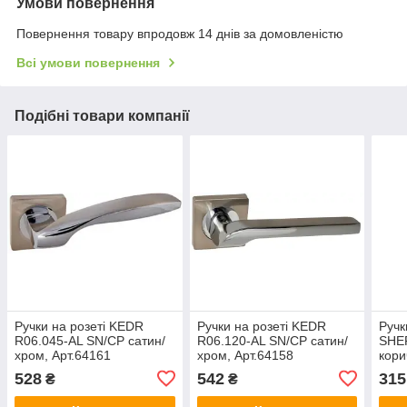
Умови повернення
Повернення товару впродовж 14 днів за домовленістю
Всі умови повернення
Подібні товари компанії
Ручки на розеті KEDR
Ручки на розеті KEDR
Ручк
R06.045-AL SN/CP сатин/
R06.120-AL SN/CP сатин/
SHE
хром, Арт.64161
хром, Арт.64158
кори
528
542
315
₴
₴