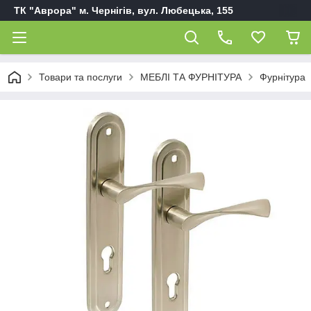
ТК "Аврора" м. Чернігів, вул. Любецька, 155
Товари та послуги
МЕБЛІ ТА ФУРНІТУРА
Фурнітура