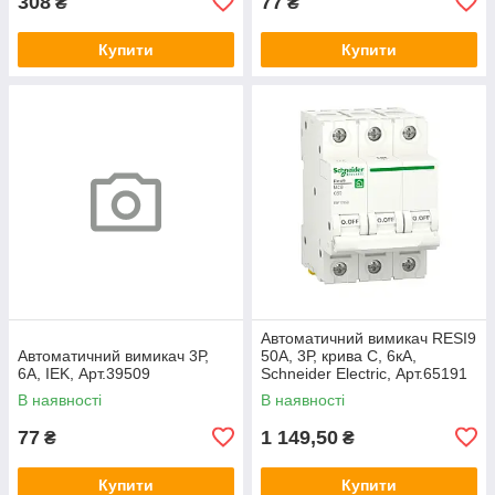
308
77
₴
₴
Купити
Купити
Автоматичний вимикач RESI9
Автоматичний вимикач 3Р,
50А, 3Р, крива С, 6кА,
6А, IEK, Арт.39509
Schneider Electric, Арт.65191
В наявності
В наявності
77
1 149,50
₴
₴
Купити
Купити