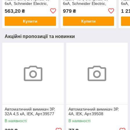
6кА, Schneider Electric,
6кА, Schneider Electric,
6кА,
Арт.42329
Арт.42325
Арт.
563,20
979
1 2
₴
₴
Купити
Купити
Акційні пропозиції та новинки
Автоматичний вимикач 3Р,
Автоматичний вимикач 3Р,
32А 4,5 кА, IEK, Арт.39577
4А, IEK, Арт.39508
В наявності
В наявності