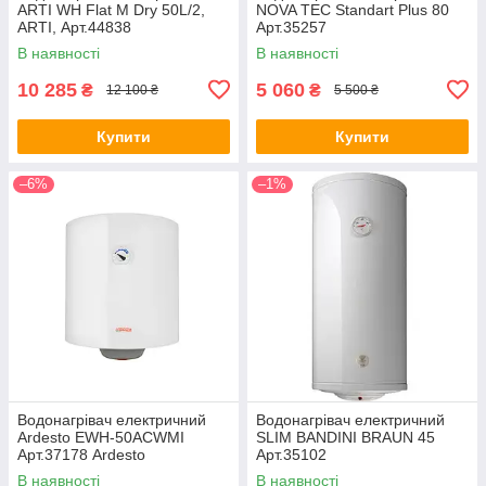
ARTI WH Flat M Dry 50L/2,
NOVA TEC Standart Plus 80
ARTI, Арт.44838
Арт.35257
В наявності
В наявності
10 285
5 060
₴
₴
12 100 ₴
5 500 ₴
Купити
Купити
–6%
–1%
Водонагрівач електричний
Водонагрівач електричний
Ardesto EWH-50ACWMI
SLIM BANDINI BRAUN 45
Арт.37178 Ardesto
Арт.35102
В наявності
В наявності