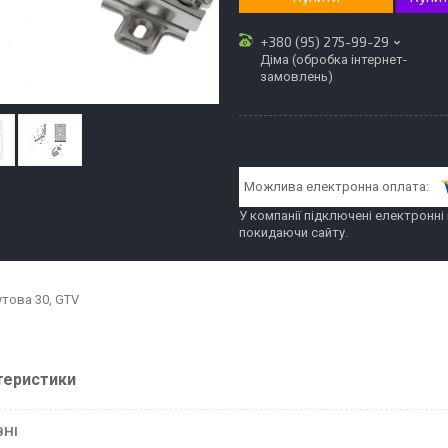
+380 (95) 275-99-29
Діма (обробка інтернет-
замовлень)
У компанії підключені електронні
покидаючи сайту.
утова 30, GTV
теристики
ВНІ