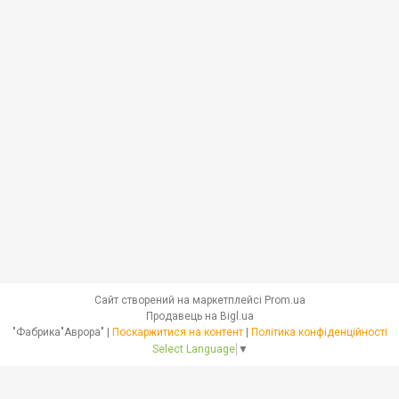
Сайт створений на маркетплейсі
Prom.ua
Продавець на Bigl.ua
"Фабрика"Аврора" |
Поскаржитися на контент
|
Політика конфіденційності
Select Language
▼