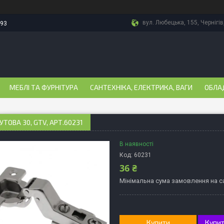
вул. Любецька, 155, Чернігів
-93
МЕБЛІ ТА ФУРНІТУРА
САНТЕХНІКА, ЕЛЕКТРИКА, ВАГИ
ОБЛА
УТОВА 30, GTV, АРТ.60231
В наявності
Код:
60231
36 ₴
Мінімальна сума замовлення на са
Купити
Купит