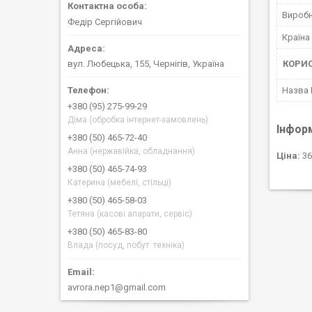
Вироб
Федір Сергійович
Країна
КОРИ
вул. Любецька, 155, Чернігів, Україна
Назва
+380 (95) 275-99-29
Діма (обробка інтернет-замовлень)
Інфор
+380 (50) 465-72-40
Анна (нержавійка, обладнання)
Ціна:
36
+380 (50) 465-74-93
Катерина (мебелі, стільці)
+380 (50) 465-58-03
Тетяна (касові апарати, сервіс)
+380 (50) 465-83-80
Влада (посуд, побут. техніка)
avrora.nep1@gmail.com