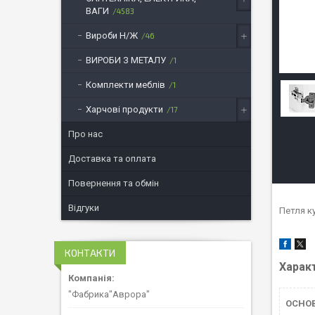
ВАГИ
4583
Вироби Н/Ж
46
ВИРОБИ З МЕТАЛУ
1
Комплекти меблів
1
Харчові продукти
17
Про нас
Доставка та оплата
Повернення та обмін
Відгуки
Петля к
КОНТАКТИ
Харак
"Фабрика"Аврора"
ОСНО