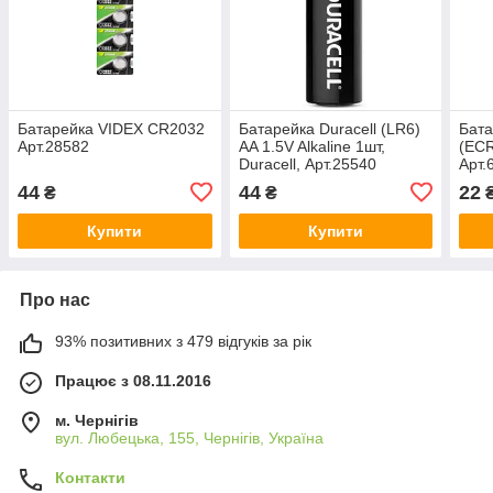
Батарейка VIDEX CR2032
Батарейка Duracell (LR6)
Бата
Арт.28582
AA 1.5V Alkaline 1шт,
(ECR
Duracell, Арт.25540
Арт.
44
44
22
₴
₴
Купити
Купити
Про нас
93% позитивних з 479 відгуків за рік
Працює з 08.11.2016
м. Чернігів
вул. Любецька, 155, Чернігів, Україна
Контакти