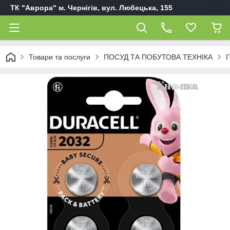
ТК "Аврора" м. Чернігів, вул. Любецька, 155
Товари та послуги
ПОСУД ТА ПОБУТОВА ТЕХНІКА
Г