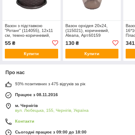
Вазон з підставкою
Вазон орхідея 20х24,
Вазо
"Ротанг" (114055), 12х11
(115021), коричневий,
16*1
см, темно-коричневий,
Aleana, Арт.60159
Плас
Aleana, Арт.59401
Alea
55
130
341
₴
₴
Купити
Купити
Про нас
93% позитивних з 475 відгуків за рік
Працює з 08.11.2016
м. Чернігів
вул. Любецька, 155, Чернігів, Україна
Контакти
Сьогодні працює з 09:00 до 18:00