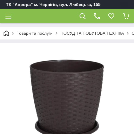
ТК "Аврора" м. Чернігів, вул. Любецька, 155
Товари та послуги
ПОСУД ТА ПОБУТОВА ТЕХНІКА
С