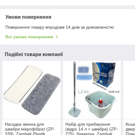
Умови повернення
Повернення товару впродовж 14 днів за домовленістю
Всі умови повернення
Подібні товари компанії
Насадка змінна для
Набір для прибирання
Коши
швабри мікрофібрат (ZP-
(відро 14 л + швабра) (ZP-
двер
339), Zambak Plastik,
275), блакитна, Zambak
Плас