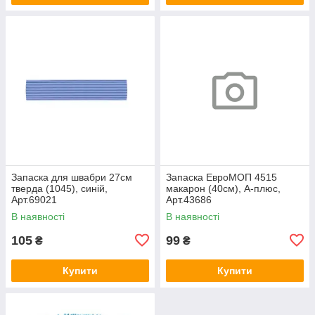
Запаска для швабри 27см
Запаска ЕвроМОП 4515
тверда (1045), синій,
макарон (40см), А-плюс,
Арт.69021
Арт.43686
В наявності
В наявності
105
99
₴
₴
Купити
Купити