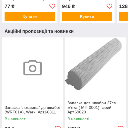
Арт.70245
Plastik, Арт.57273
Арт.
77
946
128
₴
₴
Купити
Купити
Акційні пропозиції та новинки
Запаска для швабри 27см
Запаска "локшина" до швабрі
м'яка ( МП-0001), сірий,
(WRF01A), Werk, Арт.66311
Арт.69020
В наявності
В наявності