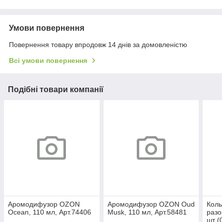
Умови повернення
Повернення товару впродовж 14 днів за домовленістю
Всі умови повернення
Подібні товари компанії
Аромодифузор OZON
Аромодифузор OZON Oud
Коль
Ocean, 110 мл, Арт.74406
Musk, 110 мл, Арт.58481
разо
шт (