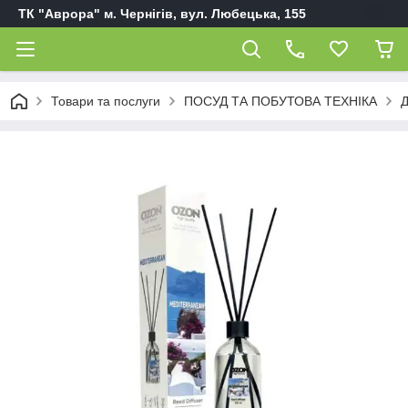
ТК "Аврора" м. Чернігів, вул. Любецька, 155
Товари та послуги
ПОСУД ТА ПОБУТОВА ТЕХНІКА
Д