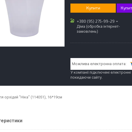
Купити
Купит
+380 (95) 275-99-29
Діма (обробка інтернет-
замовлень)
У компанії підключені електронні
покидаючи сайту.
я орхідей "Ніка" (114051), 16*19см
теристики