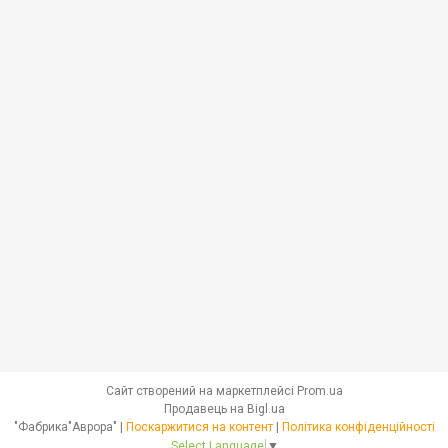
Сайт створений на маркетплейсі
Prom.ua
Продавець на Bigl.ua
"Фабрика"Аврора" |
Поскаржитися на контент
|
Політика конфіденційності
Select Language
▼