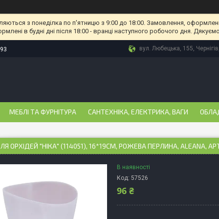
ляються з понеділка по п'ятницю з 9:00 до 18:00. Замовлення, оформлені
рмлені в будні дні після 18:00 - вранці наступного робочого дня. Дякуємо
вул. Любецька, 155, Чернігів
-93
МЕБЛІ ТА ФУРНІТУРА
САНТЕХНІКА, ЕЛЕКТРИКА, ВАГИ
ОБЛА
ЛЯ ОРХІДЕЙ "НІКА" (114051), 16*19СМ, РОЖЕВА ПЕРЛИНА, ALEANA, АР
В наявності
Код:
57526
96 ₴