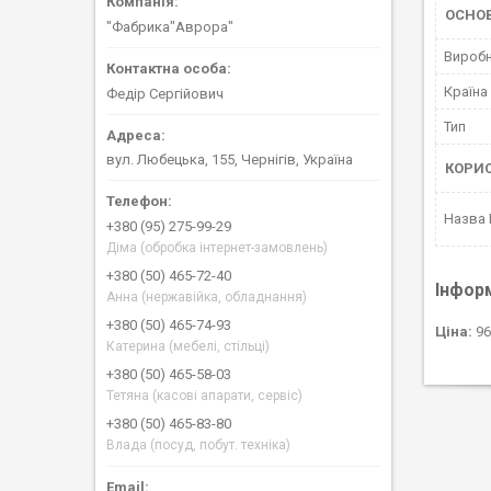
ОСНОВ
"Фабрика"Аврора"
Вироб
Країна
Федір Сергійович
Тип
вул. Любецька, 155, Чернігів, Україна
КОРИ
Назва
+380 (95) 275-99-29
Діма (обробка інтернет-замовлень)
+380 (50) 465-72-40
Інфор
Анна (нержавійка, обладнання)
+380 (50) 465-74-93
Ціна:
96
Катерина (мебелі, стільці)
+380 (50) 465-58-03
Тетяна (касові апарати, сервіс)
+380 (50) 465-83-80
Влада (посуд, побут. техніка)