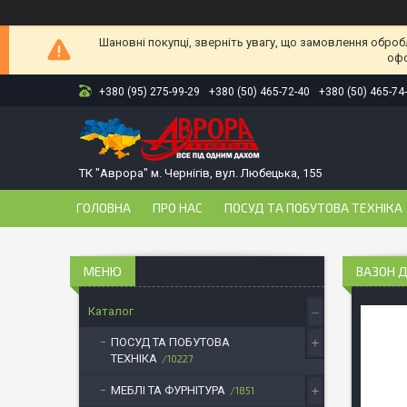
Шановні покупці, зверніть увагу, що замовлення оброб
офо
+380 (95) 275-99-29
+380 (50) 465-72-40
+380 (50) 465-74
ТК "Аврора" м. Чернігів, вул. Любецька, 155
ГОЛОВНА
ПРО НАС
ПОСУД ТА ПОБУТОВА ТЕХНІКА
ВАЗОН Д
Каталог
ПОСУД ТА ПОБУТОВА
ТЕХНІКА
10227
МЕБЛІ ТА ФУРНІТУРА
1851