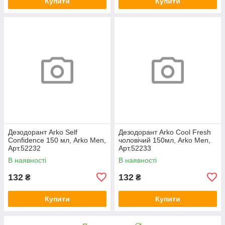
Купити
Купити
Дезодорант Arko Self
Дезодорант Arko Сool Fresh
Confidence 150 мл, Arko Men,
чоловічий 150мл, Arko Men,
Арт.52232
Арт.52233
В наявності
В наявності
132
132
₴
₴
Купити
Купити