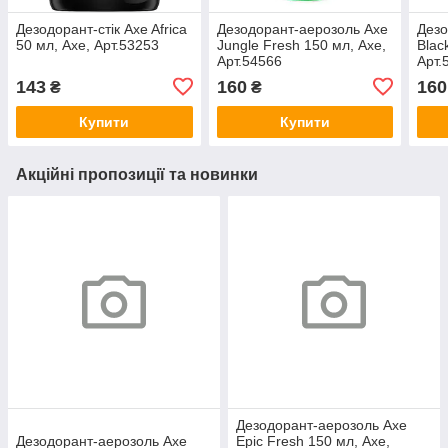
Дезодорант-стік Axe Africa
Дезодорант-аерозоль Axe
Дезо
50 мл, Axe, Арт.53253
Jungle Fresh 150 мл, Axe,
Blac
Арт.54566
Арт.
143
160
160
₴
₴
Купити
Купити
Акційні пропозиції та новинки
Дезодорант-аерозоль Axe
Дезодорант-аерозоль Axe
Epic Fresh 150 мл, Axe,