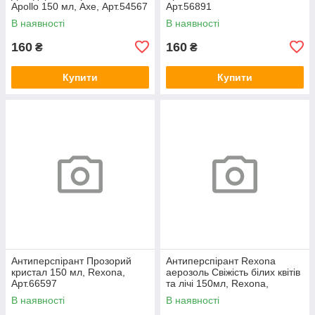
Apollo 150 мл, Axe, Арт.54567
Арт.56891
В наявності
В наявності
160
160
₴
₴
Купити
Купити
Антиперспірант Прозорий
Антиперспірант Rexona
кристал 150 мл, Rexona,
аерозоль Свіжість білих квітів
Арт.66597
та лічі 150мл, Rexona,
Арт.54435
В наявності
В наявності