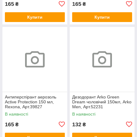
165
165
₴
₴
Купити
Купити
Антиперспірант аерозоль
Дезодорант Arko Green
Active Protection 150 мл,
Dream чоловічий 150мл, Arko
Rexona, Арт.39827
Men, Арт.52231
В наявності
В наявності
165
132
₴
₴