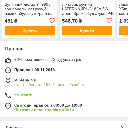
Вуличний ліхтар YT9993
Ліхтарик ручний
Ламп
сон.панель+дат.руху,3
LATERNA,JPL-2182A,5W,
X5mi
лампи,вбуд.акум,кріпл.на
Zoom,3реж.,вбуд.акум.,IP40,
магн
стіну, Voltronic, Арт.56094
Voltronic, Арт.56110
вбуд
451
546,70
1 0
₴
₴
Volt
Купити
Купити
Про нас
93% позитивних з 472 відгуків за рік
Працює з 08.11.2016
м. Чернігів
вул. Любецька, 155, Чернігів, Україна
Контакти
Сьогодні працює з 09:00 до 18:00
Показати весь графік роботи
Про нас