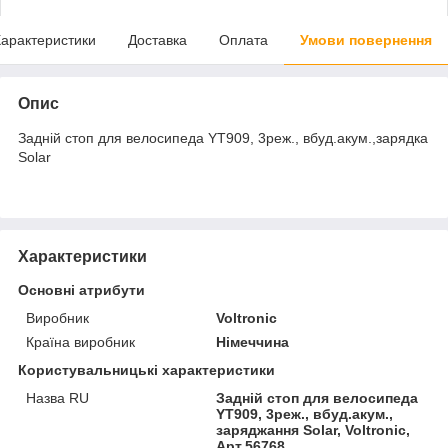
арактеристики
Доставка
Оплата
Умови повернення
Опис
Задній стоп для велосипеда YT909, 3реж., вбуд.акум.,зарядка
Solar
Характеристики
Основні атрибути
Виробник
Voltronic
Країна виробник
Німеччина
Користувальницькі характеристики
Назва RU
Задній стоп для велосипеда
YT909, 3реж., вбуд.акум.,
заряджання Solar, Voltronic,
Арт.56768