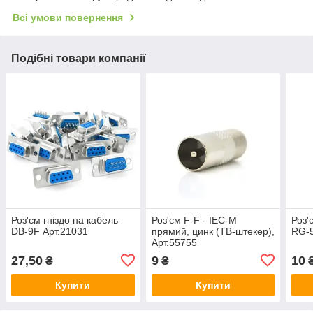
Всі умови повернення
Подібні товари компанії
Роз'єм гніздо на кабель
Роз'єм F-F - IEC-M
Роз'
DB-9F Арт.21031
прямий, цинк (ТВ-штекер),
RG-5
Арт.55755
27,50
9
10
₴
₴
Купити
Купити