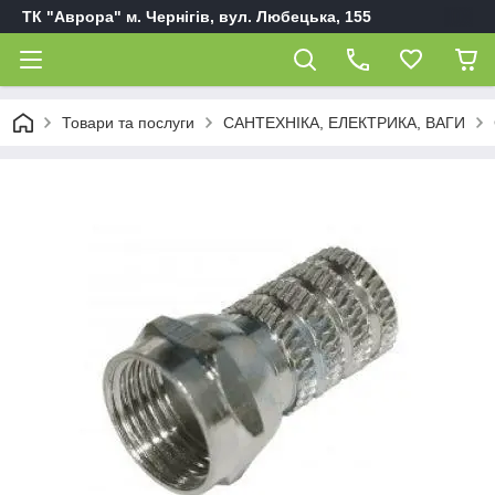
ТК "Аврора" м. Чернігів, вул. Любецька, 155
Товари та послуги
САНТЕХНІКА, ЕЛЕКТРИКА, ВАГИ