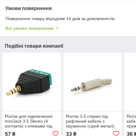
Умови повернення
Повернення товару впродовж 14 днів за домовленістю
Всі умови повернення
Подібні товари компанії
Роз'єм для підключення
Роз'єм 3,5 стерео під
Роз'
miniJack 3.5 Stereo (4
рифлений кабель з
кабе
контакти) з клемами під
пружиною (сірий метал),
пруж
кабель, Арт.55762
Арт.55703
Арт.
57
33
36
₴
₴