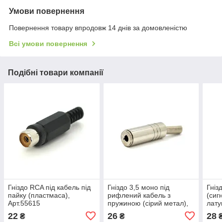
Умови повернення
Повернення товару впродовж 14 днів за домовленістю
Всі умови повернення
Подібні товари компанії
Гніздо RCA під кабель під
Гніздо 3,5 моно під
Гніз
пайку (пластмаса),
рифлений кабель з
(сиг
Арт.55615
пружиною (сірий метал),
лату
Арт.55614
22
26
28
₴
₴