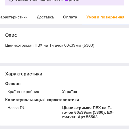
арактеристики
Доставка
Оплата
Умови повернення
Опис
Цінникотримач ПВХ на Т-гачок 60х39мм (5300)
Характеристики
Основні
Країна виробник
Україна
Користувальницькі характеристики
Назва RU
Цінник-тримач ПВХ на Т-
гачок 60х39мм (5300), EX-
market, Арт.55503