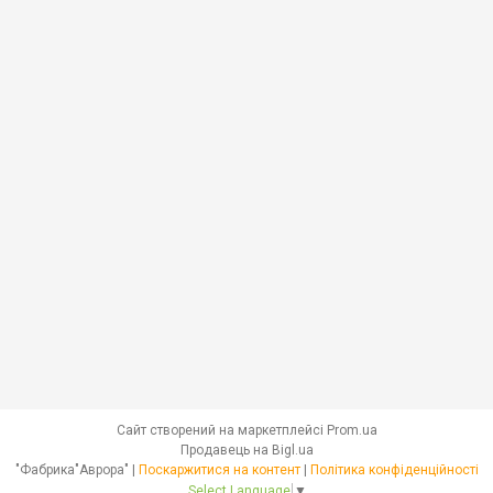
Сайт створений на маркетплейсі
Prom.ua
Продавець на Bigl.ua
"Фабрика"Аврора" |
Поскаржитися на контент
|
Політика конфіденційності
Select Language
▼