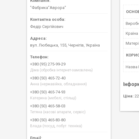
"Фабрика"Аврора"
ОСНО
Вироб
Федір Сергійович
Країна
Матері
вул. Любецька, 155, Чернігів, Україна
КОРИ
+380 (95) 275-99-29
Назва
Діма (обробка інтернет-замовлень)
+380 (50) 465-72-40
Інфор
Анна (нержавійка, обладнання)
+380 (50) 465-74-93
Ціна:
22
Катерина (мебелі, стільці)
+380 (50) 465-58-03
Тетяна (касові апарати, сервіс)
+380 (50) 465-83-80
Влада (посуд, побут. техніка)