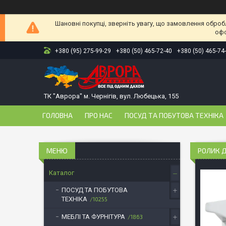
Шановні покупці, зверніть увагу, що замовлення оброб
офо
+380 (95) 275-99-29
+380 (50) 465-72-40
+380 (50) 465-74
ТК "Аврора" м. Чернігів, вул. Любецька, 155
ГОЛОВНА
ПРО НАС
ПОСУД ТА ПОБУТОВА ТЕХНІКА
РОЛИК Д
Каталог
ПОСУД ТА ПОБУТОВА
ТЕХНІКА
10255
МЕБЛІ ТА ФУРНІТУРА
1863