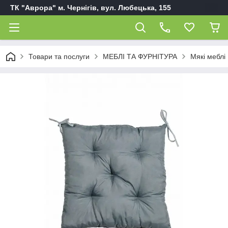
ТК "Аврора" м. Чернігів, вул. Любецька, 155
Товари та послуги
МЕБЛІ ТА ФУРНІТУРА
Мякі меблі