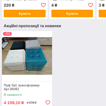
220
4
3
₴
₴
₴
Купити
Купити
Акційні пропозиції та новинки
–5%
Пуф 5в1 трансформер
Арт.36082
В наявності
4 159,10
₴
4 378 ₴