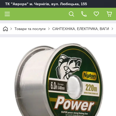
ТК "Аврора" м. Чернігів, вул. Любецька, 155
Товари та послуги
САНТЕХНІКА, ЕЛЕКТРИКА, ВАГИ