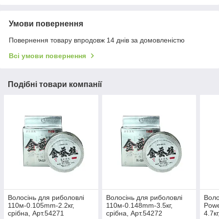
Умови повернення
Повернення товару впродовж 14 днів за домовленістю
Всі умови повернення
Подібні товари компанії
Волосінь для риболовлі
Волосінь для риболовлі
Воло
110м-0.105mm-2.2кг,
110м-0.148mm-3.5кг,
Pow
срібна, Арт.54271
срібна, Арт.54272
4.7к