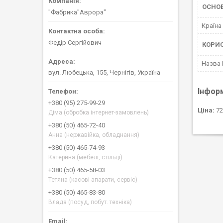
ОСНОВ
"Фабрика"Аврора"
Країна
Федір Сергійович
КОРИ
Назва
вул. Любецька, 155, Чернігів, Україна
Інфор
+380 (95) 275-99-29
Ціна:
72
Діма (обробка інтернет-замовлень)
+380 (50) 465-72-40
Анна (нержавійка, обладнання)
+380 (50) 465-74-93
Катерина (мебелі, стільці)
+380 (50) 465-58-03
Тетяна (касові апарати, сервіс)
+380 (50) 465-83-80
Влада (посуд, побут. техніка)