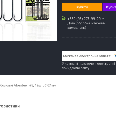
Купити
Купит
+380 (95) 275-99-29
Діма (обробка інтернет-
замовлень)
У компанії підключені електронні
покидаючи сайту.
боловні Aberdeen #8, 19шт, 6*21мм
теристики