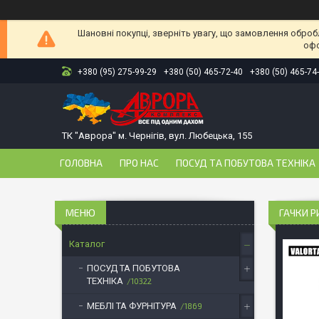
Шановні покупці, зверніть увагу, що замовлення оброб
офо
+380 (95) 275-99-29
+380 (50) 465-72-40
+380 (50) 465-74
ТК "Аврора" м. Чернігів, вул. Любецька, 155
ГОЛОВНА
ПРО НАС
ПОСУД ТА ПОБУТОВА ТЕХНІКА
ГАЧКИ Р
Каталог
ПОСУД ТА ПОБУТОВА
ТЕХНІКА
10322
МЕБЛІ ТА ФУРНІТУРА
1869