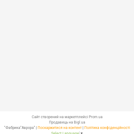
Сайт створений на маркетплейсі
Prom.ua
Продавець на Bigl.ua
"Фабрика"Аврора" |
Поскаржитися на контент
|
Політика конфіденційності
Select Language
▼