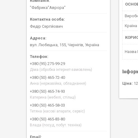
ОСНО
"Фабрика"Аврора"
Вироб
Країна
Федір Сергійович
КОРИ
вул. Любецька, 155, Чернігів, Україна
Назва
+380 (95) 275-99-29
Діма (обробка інтернет-замовлень)
Інфор
+380 (50) 465-72-40
Ціна:
12
Анна (нержавійка, обладнання)
+380 (50) 465-74-93
Катерина (мебелі, стільці)
+380 (50) 465-58-03
Тетяна (касові апарати, сервіс)
+380 (50) 465-83-80
Влада (посуд, побут. техніка)