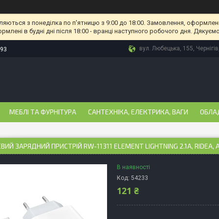
ляються з понеділка по п'ятницю з 9:00 до 18:00. Замовлення, оформлені
рмлені в будні дні після 18:00 - вранці наступного робочого дня. Дякуємо
вул. Любецька, 155, Чернігів
-93
МЕБЛІ ТА ФУРНІТУРА
САНТЕХНІКА, ЕЛЕКТРИКА, ВАГИ
ОБЛА
ИЙ ЗАРЯДНИЙ ПРИСТРІЙ RW-11311 ELEMENT LIGHTNING 2.1A, RIDEA, 
В наявності
Код:
54233
121 ₴