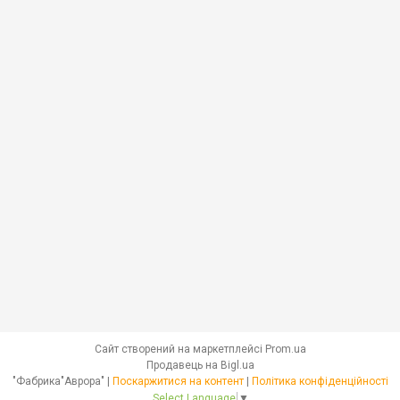
Сайт створений на маркетплейсі
Prom.ua
Продавець на Bigl.ua
"Фабрика"Аврора" |
Поскаржитися на контент
|
Політика конфіденційності
Select Language
▼