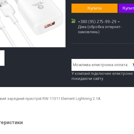
Купити
Купит
+380 (95) 275-99-29
Діма (обробка інтернет-
замовлень)
У компанії підключені електронні
покидаючи сайту.
ий зарядний пристрій RW-11311 Element Lightning 2.1A
теристики