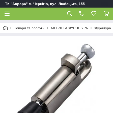
ТК "Аврора" м. Чернігів, вул. Любецька, 155
Товари та послуги
МЕБЛІ ТА ФУРНІТУРА
Фурнітура