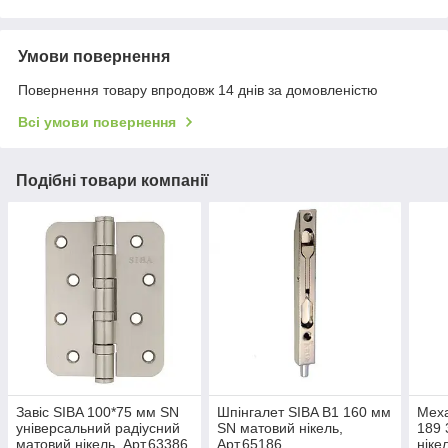
Умови повернення
Повернення товару впродовж 14 днів за домовленістю
Всі умови повернення
Подібні товари компанії
Завіс SIBA 100*75 мм SN
Шпінгалет SIBA B1 160 мм
Меха
універсальний радіусний
SN матовий нікель,
189
матовий нікель, Арт.63386
Арт.65186
ніке