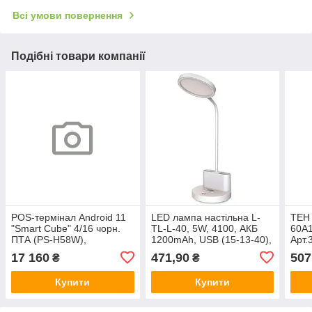
Всі умови повернення
Подібні товари компанії
POS-термінал Android 11
LED лампа настільна L-
ТЕН 
"Smart Cube" 4/16 чорн.
TL-L-40, 5W, 4100, АКБ
60A1
ПТА (PS-H58W),
1200mAh, USB (15-13-40),
Арт.
Арт.67210
Lebron, Арт.45313
17 160
471,90
507
₴
₴
Купити
Купити