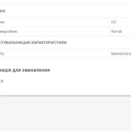
ВНІ
ник
DC
 виробник
Китай
СТУВАЛЬНИЦЬКІ ХАРАКТЕРИСТИКИ
 RU
Мініпетля 
мація для замовлення
 ₴