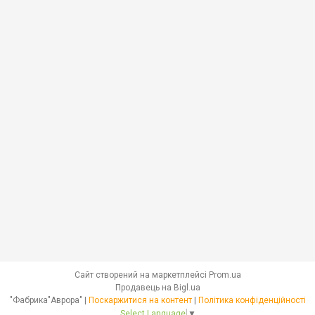
Сайт створений на маркетплейсі
Prom.ua
Продавець на Bigl.ua
"Фабрика"Аврора" |
Поскаржитися на контент
|
Політика конфіденційності
Select Language
▼