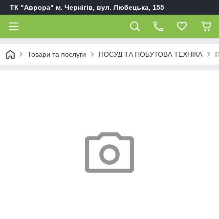
ТК "Аврора" м. Чернігів, вул. Любецька, 155
Товари та послуги
ПОСУД ТА ПОБУТОВА ТЕХНІКА
П