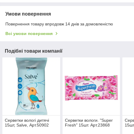
Умови повернення
Повернення товару впродовж 14 днів за домовленістю
Всі умови повернення
Подібні товари компанії
Серветки вологі дитячі
Серветки вологи. "Super
Серв
15шт, Salve, Арт.50902
Fresh" 15шт. Арт.23868
15шт