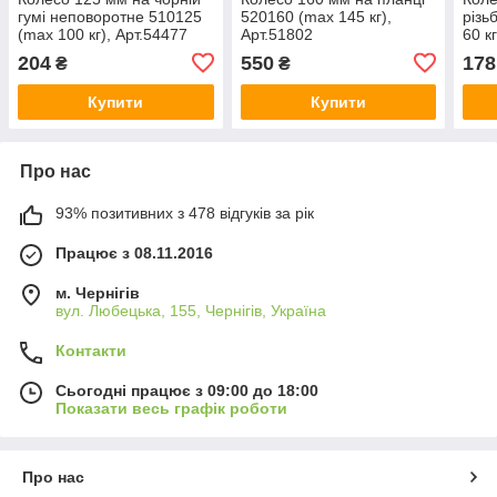
гумі неповоротне 510125
520160 (max 145 кг),
різь
(max 100 кг), Арт.54477
Арт.51802
60 к
204
550
178
₴
₴
Купити
Купити
Про нас
93% позитивних з 478 відгуків за рік
Працює з 08.11.2016
м. Чернігів
вул. Любецька, 155, Чернігів, Україна
Контакти
Сьогодні працює з 09:00 до 18:00
Показати весь графік роботи
Про нас