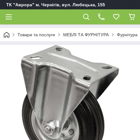
ТК "Аврора" м. Чернігів, вул. Любецька, 155
Товари та послуги
МЕБЛІ ТА ФУРНІТУРА
Фурнітура