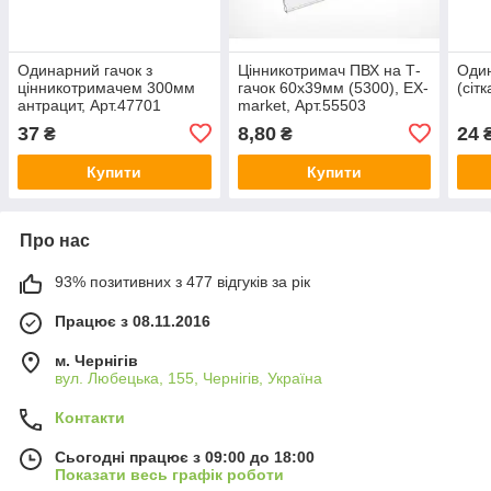
Одинарний гачок з
Цінникотримач ПВХ на Т-
Один
цінникотримачем 300мм
гачок 60х39мм (5300), EX-
(сіт
антрацит, Арт.47701
market, Арт.55503
37
8,80
24
₴
₴
Купити
Купити
Про нас
93% позитивних з 477 відгуків за рік
Працює з 08.11.2016
м. Чернігів
вул. Любецька, 155, Чернігів, Україна
Контакти
Сьогодні працює з 09:00 до 18:00
Показати весь графік роботи