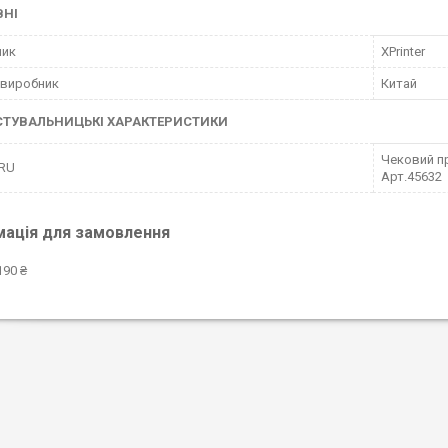
ВНІ
ник
XPrinter
 виробник
Китай
СТУВАЛЬНИЦЬКІ ХАРАКТЕРИСТИКИ
Чековий пр
 RU
Арт.45632
мація для замовлення
190 ₴