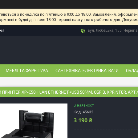
ляються з понеділка по п'ятницю з 9:00 до 18:00. Замовлення, оформлені
рмлені в будні дні після 18:00 - вранці наступного робочого дня. Дякуємо
вул. Любецька, 155, Чернігів
-93
МЕБЛІ ТА ФУРНІТУРА
САНТЕХНІКА, ЕЛЕКТРИКА, ВАГИ
ОБЛА
 ПРИНТЕР XP-C58H LAN ETHERNET+USB 58ММ, ОБРІЗ, XPRINTER, АРТ.
В наявності
Код:
45632
3 190 ₴