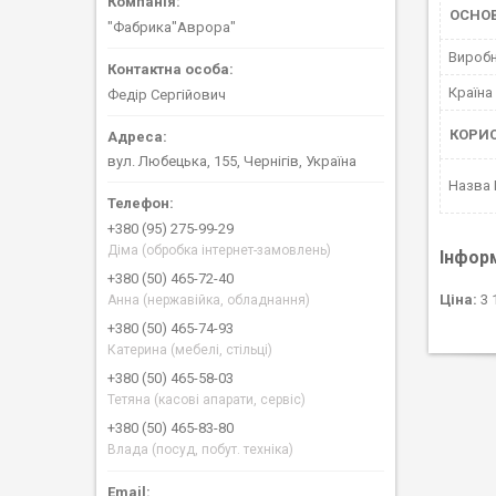
ОСНО
"Фабрика"Аврора"
Вироб
Країна
Федір Сергійович
КОРИ
вул. Любецька, 155, Чернігів, Україна
Назва
+380 (95) 275-99-29
Діма (обробка інтернет-замовлень)
Інфор
+380 (50) 465-72-40
Ціна:
3 
Анна (нержавійка, обладнання)
+380 (50) 465-74-93
Катерина (мебелі, стільці)
+380 (50) 465-58-03
Тетяна (касові апарати, сервіс)
+380 (50) 465-83-80
Влада (посуд, побут. техніка)