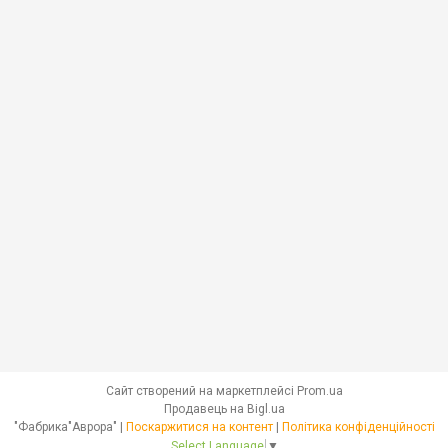
Сайт створений на маркетплейсі
Prom.ua
Продавець на Bigl.ua
"Фабрика"Аврора" |
Поскаржитися на контент
|
Політика конфіденційності
Select Language
▼