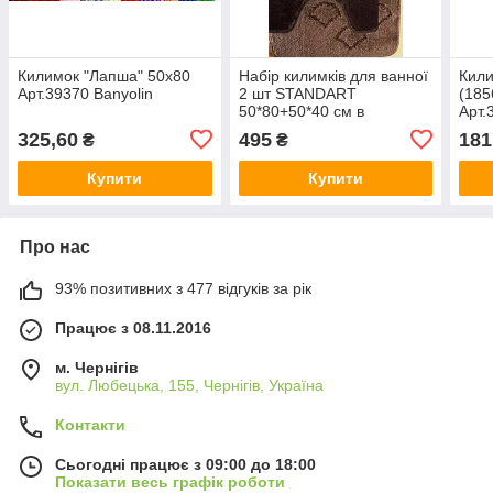
Килимок "Лапша" 50х80
Набір килимків для ванної
Кили
Арт.39370 Banyolin
2 шт STANDART
(185
50*80+50*40 см в
Арт.
асортименті, VEZZER,
325,60
495
181
₴
₴
Арт.59945
Купити
Купити
Про нас
93% позитивних з 477 відгуків за рік
Працює з 08.11.2016
м. Чернігів
вул. Любецька, 155, Чернігів, Україна
Контакти
Сьогодні працює з 09:00 до 18:00
Показати весь графік роботи