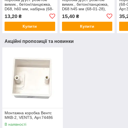
вимик., бетон/ланцюжка,
вимик., бетон/ланцюжка,
(68-
D68, h60 мм, набірна (68-
D68 h45 мм (68-01-28),
Арт.
01-29), Арт.45525
Арт.38466
13,20
15,40
35,
₴
₴
Купити
Купити
Акційні пропозиції та новинки
Монтажна коробка Вентс
МКВ-2, VENTS, Арт.74486
В наявності