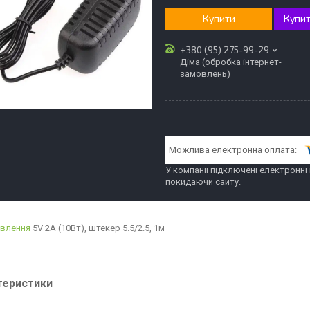
Купити
Купит
+380 (95) 275-99-29
Діма (обробка інтернет-
замовлень)
У компанії підключені електронні
покидаючи сайту.
ивлення
5V 2A (10Вт), штекер 5.5/2.5, 1м
теристики