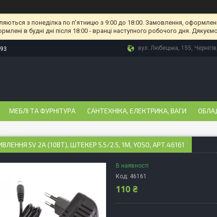
ляються з понеділка по п'ятницю з 9:00 до 18:00. Замовлення, оформлені
рмлені в будні дні після 18:00 - вранці наступного робочого дня. Дякуємо
вул. Любецька, 155, Чернігів
-93
МЕБЛІ ТА ФУРНІТУРА
САНТЕХНІКА, ЕЛЕКТРИКА, ВАГИ
ОБЛА
ЛЕННЯ 5V 2A (10ВТ), ШТЕКЕР 5.5/2.5, 1М, YOSO, АРТ.46161
В наявності
Код:
46161
110 ₴