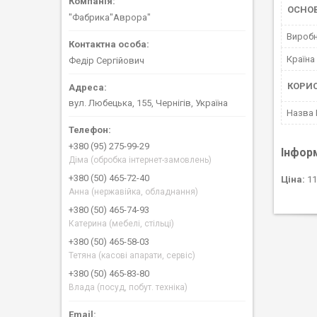
ОСНО
"Фабрика"Аврора"
Вироб
Країна
Федір Сергійович
КОРИ
вул. Любецька, 155, Чернігів, Україна
Назва
+380 (95) 275-99-29
Інфор
Діма (обробка інтернет-замовлень)
+380 (50) 465-72-40
Ціна:
11
Анна (нержавійка, обладнання)
+380 (50) 465-74-93
Катерина (мебелі, стільці)
+380 (50) 465-58-03
Тетяна (касові апарати, сервіс)
+380 (50) 465-83-80
Влада (посуд, побут. техніка)