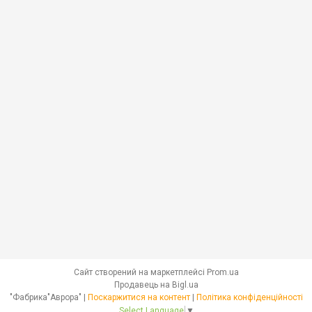
Сайт створений на маркетплейсі
Prom.ua
Продавець на Bigl.ua
"Фабрика"Аврора" |
Поскаржитися на контент
|
Політика конфіденційності
Select Language
▼