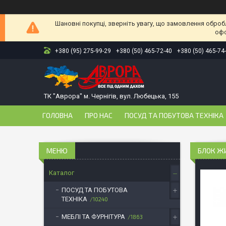
Шановні покупці, зверніть увагу, що замовлення оброб
офо
+380 (95) 275-99-29
+380 (50) 465-72-40
+380 (50) 465-74
ТК "Аврора" м. Чернігів, вул. Любецька, 155
ГОЛОВНА
ПРО НАС
ПОСУД ТА ПОБУТОВА ТЕХНІКА
БЛОК ЖИВ
Каталог
ПОСУД ТА ПОБУТОВА
ТЕХНІКА
10240
МЕБЛІ ТА ФУРНІТУРА
1863