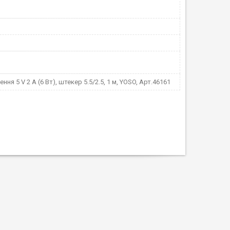
ня 5 V 2 A (6 Вт), штекер 5.5/2.5, 1 м, YOSO, Арт.46161