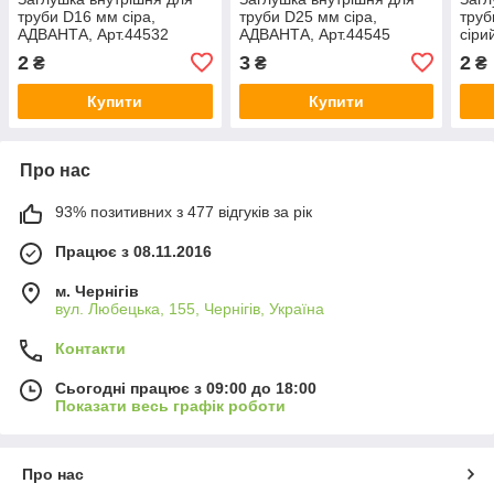
труби D16 мм сіра,
труби D25 мм сіра,
труб
АДВАНТА, Арт.44532
АДВАНТА, Арт.44545
сіри
Арт.
2
3
2
₴
₴
₴
Купити
Купити
Про нас
93% позитивних з 477 відгуків за рік
Працює з 08.11.2016
м. Чернігів
вул. Любецька, 155, Чернігів, Україна
Контакти
Сьогодні працює з 09:00 до 18:00
Показати весь графік роботи
Про нас