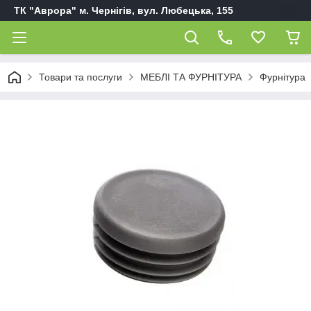
ТК "Аврора" м. Чернігів, вул. Любецька, 155
Товари та послуги
МЕБЛІ ТА ФУРНІТУРА
Фурнітура