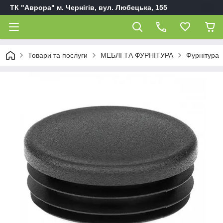
ТК "Аврора" м. Чернігів, вул. Любецька, 155
Товари та послуги
МЕБЛІ ТА ФУРНІТУРА
Фурнітура