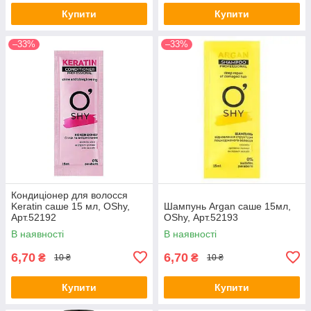
Купити
Купити
–33%
–33%
Кондиціонер для волосся
Keratin саше 15 мл, OShy,
Шампунь Argan саше 15мл,
Арт.52192
OShy, Арт.52193
В наявності
В наявності
6,70
6,70
₴
₴
10 ₴
10 ₴
Купити
Купити