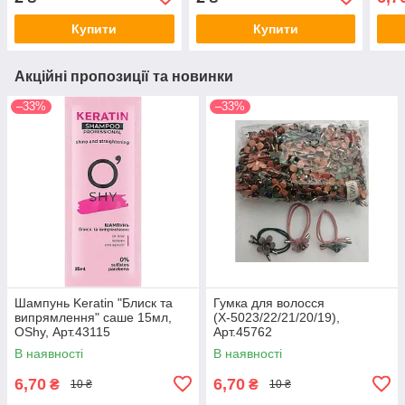
Купити
Купити
Акційні пропозиції та новинки
–33%
–33%
Шампунь Keratin "Блиск та
Гумка для волосся
випрямлення" саше 15мл,
(Х-5023/22/21/20/19),
OShy, Арт.43115
Арт.45762
В наявності
В наявності
6,70
6,70
₴
₴
10 ₴
10 ₴