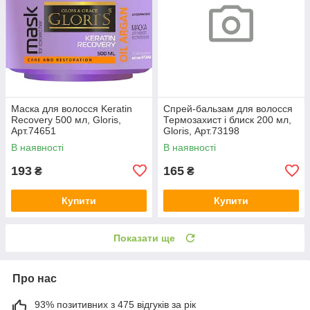
Маска для волосся Keratin
Спрей-бальзам для волосся
Recovery 500 мл, Gloris,
Термозахист і блиск 200 мл,
Арт.74651
Gloris, Арт.73198
В наявності
В наявності
193
165
₴
₴
Купити
Купити
Показати ще
Про нас
93% позитивних з 475 відгуків за рік