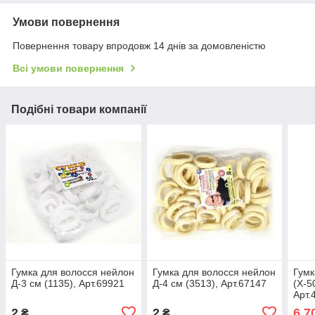
Умови повернення
Повернення товару впродовж 14 днів за домовленістю
Всі умови повернення
Подібні товари компанії
Гумка для волосся нейлон
Гумка для волосся нейлон
Гумк
Д-3 см (1135), Арт.69921
Д-4 см (3513), Арт.67147
(Х-5
Арт.
2
2
6,7
₴
₴