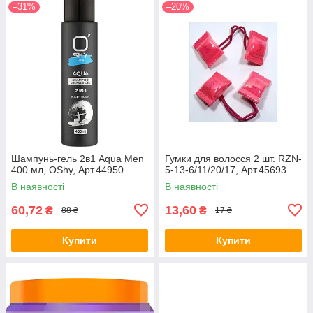
–31%
–20%
Шампунь-гель 2в1 Aqua Men
Гумки для волосся 2 шт. RZN-
400 мл, OShy, Арт.44950
5-13-6/11/20/17, Арт.45693
В наявності
В наявності
60,72
13,60
₴
₴
88 ₴
17 ₴
Купити
Купити