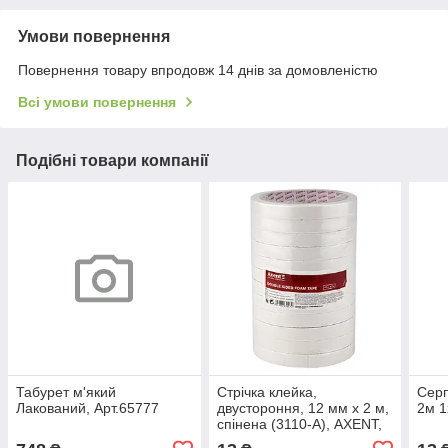
Умови повернення
Повернення товару впродовж 14 днів за домовленістю
Всі умови повернення
Подібні товари компанії
Табурет м'який
Стрічка клейка,
Серп
Лакований, Арт.65777
двустороння, 12 мм х 2 м,
2м 1
спінена (3110-A), AXENT,
Арт.74505