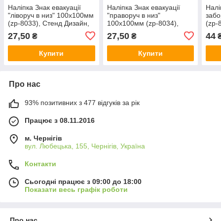
Наліпка Знак евакуації
Наліпка Знак евакуації
Налі
"ліворуч в низ" 100х100мм
"праворуч в низ"
забо
(zp-8033), Стенд Дизайн,
100х100мм (zp-8034),
(zp-
Арт.42519
Стенд Дизайн, Арт.42520
Арт.
27,50
27,50
44
₴
₴
Купити
Купити
Про нас
93% позитивних з 477 відгуків за рік
Працює з 08.11.2016
м. Чернігів
вул. Любецька, 155, Чернігів, Україна
Контакти
Сьогодні працює з 09:00 до 18:00
Показати весь графік роботи
Про нас