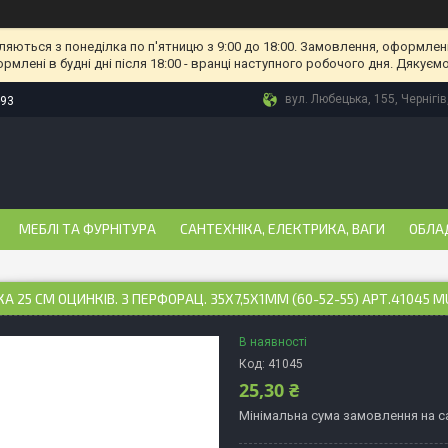
ляються з понеділка по п'ятницю з 9:00 до 18:00. Замовлення, оформлені
рмлені в будні дні після 18:00 - вранці наступного робочого дня. Дякуємо
вул. Любецька, 155, Чернігів
-93
МЕБЛІ ТА ФУРНІТУРА
САНТЕХНІКА, ЕЛЕКТРИКА, ВАГИ
ОБЛА
КА 25 СМ ОЦИНКІВ. З ПЕРФОРАЦ. 35Х7,5Х1ММ (60-52-55) АРТ.41045 
В наявності
Код:
41045
25,30 ₴
Мінімальна сума замовлення на са