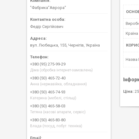
"Фабрика"Аврора"
ОСНО
Вироб
Федір Сергійович
Країна
КОРИ
вул. Любецька, 155, Чернігів, Україна
Назва
+380 (95) 275-99-29
Діма (обробка інтернет-замовлень)
+380 (50) 465-72-40
Інфор
Анна (нержавійка, обладнання)
Ціна:
25
+380 (50) 465-74-93
Катерина (мебелі, стільці)
+380 (50) 465-58-03
Тетяна (касові апарати, сервіс)
+380 (50) 465-83-80
Влада (посуд, побут. техніка)