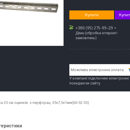
Купити
Купит
+380 (95) 275-99-29
Діма (обробка інтернет-
замовлень)
У компанії підключені електронні
покидаючи сайту.
а 25 см оцинків. з перфорац. 35х7,5х1мм(60-52-55)
теристики