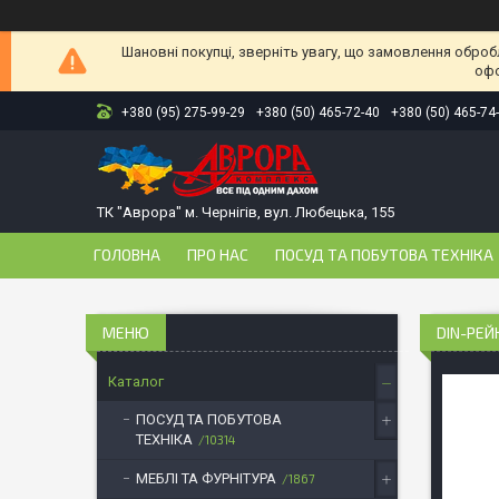
Шановні покупці, зверніть увагу, що замовлення оброб
офо
+380 (95) 275-99-29
+380 (50) 465-72-40
+380 (50) 465-74
ТК "Аврора" м. Чернігів, вул. Любецька, 155
ГОЛОВНА
ПРО НАС
ПОСУД ТА ПОБУТОВА ТЕХНІКА
DIN-РЕЙ
Каталог
ПОСУД ТА ПОБУТОВА
ТЕХНІКА
10314
МЕБЛІ ТА ФУРНІТУРА
1867