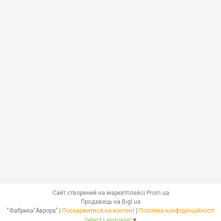
Сайт створений на маркетплейсі
Prom.ua
Продавець на Bigl.ua
"Фабрика"Аврора" |
Поскаржитися на контент
|
Політика конфіденційності
Select Language
▼