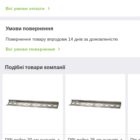
Всі умови оплати
Умови повернення
Повернення товару впродовж 14 днів за домовленістю
Всі умови повернення
Подібні товари компанії
DIN-рейка 20 см оцинків. з
DIN-рейка 25 см оцинків. з
Din-