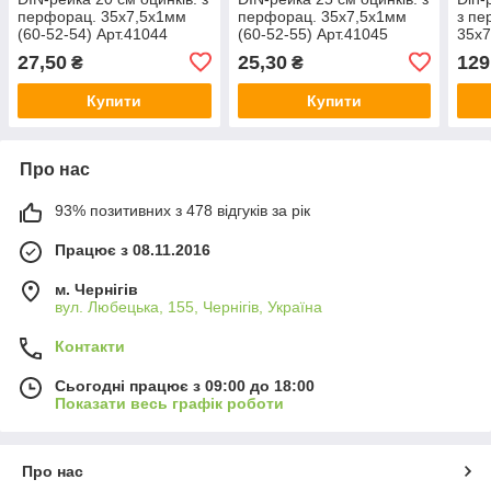
перфорац. 35х7,5х1мм
перфорац. 35х7,5х1мм
з пе
(60-52-54) Арт.41044
(60-52-55) Арт.41045
35х7
Mutlusan
Mutlusan
27,50
25,30
129
₴
₴
Купити
Купити
Про нас
93% позитивних з 478 відгуків за рік
Працює з 08.11.2016
м. Чернігів
вул. Любецька, 155, Чернігів, Україна
Контакти
Сьогодні працює з 09:00 до 18:00
Показати весь графік роботи
Про нас