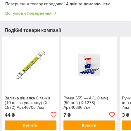
Повернення товару впродовж 14 днів за домовленістю
Всі умови повернення
Подібні товари компанії
Залізна вішалка 6 гачків
Ручка 555 — A (1,0 мм)
Ручк
(10 шт. за упаковку) (X-
(50 шт.) (X-1278)
шт.)
1572) Арт.40705 7км
Арт.40886 7км
7км
44
7
3
₴
₴
₴
Купити
Купити