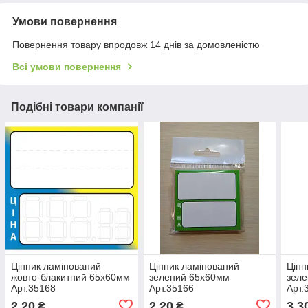
Умови повернення
Повернення товару впродовж 14 днів за домовленістю
Всі умови повернення
Подібні товари компанії
Цінник ламінований
Цінник ламінований
Цінн
жовто-блакитний 65х60мм
зелений 65х60мм
зел
Арт.35168
Арт.35166
Арт.
2,20
2,20
3,3
₴
₴