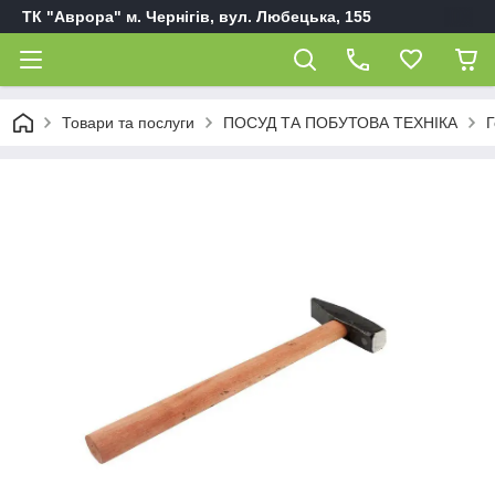
ТК "Аврора" м. Чернігів, вул. Любецька, 155
Товари та послуги
ПОСУД ТА ПОБУТОВА ТЕХНІКА
Г