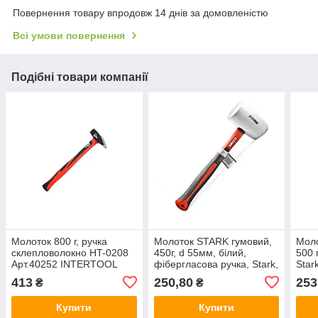
Повернення товару впродовж 14 днів за домовленістю
Всі умови повернення
Подібні товари компанії
Молоток 800 г, ручка
Молоток STARK гумовий,
Моло
склепловолокно HT-0208
450г, d 55мм, білий,
500 
Арт.40252 INTERTOOL
фiбергласова ручка, Stark,
Star
Арт.65982
413
250,80
253
₴
₴
Купити
Купити