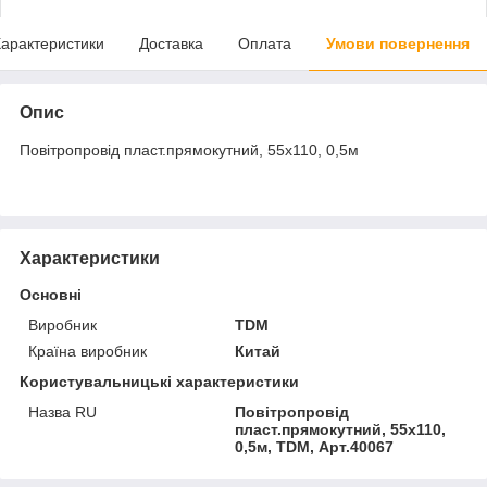
арактеристики
Доставка
Оплата
Умови повернення
Опис
Повітропровід пласт.прямокутний, 55х110, 0,5м
Характеристики
Основні
Виробник
TDM
Країна виробник
Китай
Користувальницькі характеристики
Назва RU
Повітропровід
пласт.прямокутний, 55х110,
0,5м, TDM, Арт.40067