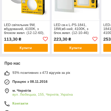
LED світильник 9W,
LED св-к L-PS-1841,
LED-
вбудований, 4100K, з
18W,вб-ний, 4100K, з
1841
блоком живл. (12-12-60),
блок.живл. (12-10-46)
4100
Lebron, Арт.71019
Арт.40541 Lebron
10-7
113,30
223,30
253
₴
₴
Купити
Купити
Про нас
93% позитивних з 473 відгуків за рік
Працює з 08.11.2016
м. Чернігів
вул. Любецька, 155, Чернігів, Україна
Контакти